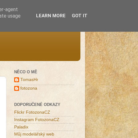
ser-agent
rate usage
LEARN MORE
GOT IT
NĚCO O MĚ
TomasHr
fotozona
DOPORUČENÉ ODKAZY
Flickr FotozonaCZ
Instagram FotozonaCZ
Paladix
Můj modelářský web