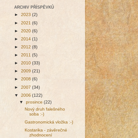
ARCHIV PŘÍSPĚVKŮ
►
2023
(2)
►
2021
(6)
►
2020
(6)
►
2014
(1)
►
2012
(8)
►
2011
(5)
►
2010
(33)
►
2009
(21)
►
2008
(6)
►
2007
(34)
▼
2006
(122)
▼
prosince
(22)
Nový druh falešného
soba :-)
Gastronomická vložka :-)
Kostarika - závěrečné
zhodnocení