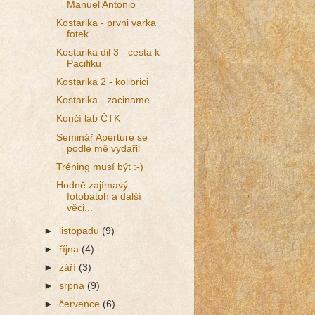
Manuel Antonio
Kostarika - prvni varka
fotek
Kostarika dil 3 - cesta k
Pacifiku
Kostarika 2 - kolibrici
Kostarika - zaciname
Končí lab ČTK
Seminář Aperture se
podle mě vydařil
Tréning musí být :-)
Hodně zajímavý
fotobatoh a další
věci...
►
listopadu
(9)
►
října
(4)
►
září
(3)
►
srpna
(9)
►
července
(6)