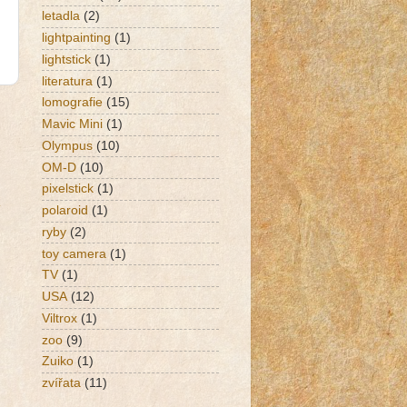
letadla
(2)
lightpainting
(1)
lightstick
(1)
literatura
(1)
lomografie
(15)
Mavic Mini
(1)
Olympus
(10)
OM-D
(10)
pixelstick
(1)
k
polaroid
(1)
ryby
(2)
toy camera
(1)
TV
(1)
USA
(12)
Viltrox
(1)
zoo
(9)
Zuiko
(1)
zvířata
(11)