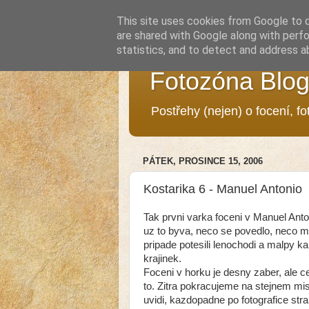
This site uses cookies from Google to de
are shared with Google along with perfo
statistics, and to detect and address a
Fotozóna Blo
Postřehy (nejen) o focení, f
PÁTEK, PROSINCE 15, 2006
Kostarika 6 - Manuel Antonio
Tak prvni varka foceni v Manuel Ant
uz to byva, neco se povedlo, neco
pripade potesili lenochodi a malpy k
krajinek.
Foceni v horku je desny zaber, ale ce
to. Zitra pokracujeme na stejnem mis
uvidi, kazdopadne po fotografice str