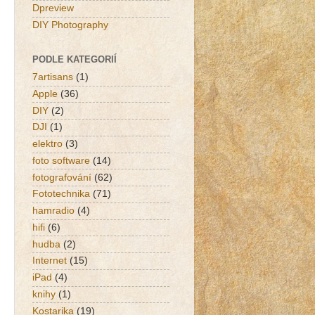
Dpreview
DIY Photography
PODLE KATEGORIÍ
7artisans
(1)
Apple
(36)
DIY
(2)
DJI
(1)
elektro
(3)
foto software
(14)
fotografování
(62)
Fototechnika
(71)
hamradio
(4)
hifi
(6)
hudba
(2)
Internet
(15)
iPad
(4)
knihy
(1)
Kostarika
(19)