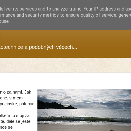
liver its services and to analyze traffic. Your IP address and u
rmance and security metrics to ensure quality of service, gene
buse.
g
ototechnice a podobných věcech...
onio za nami. Jak
 mene, v mem
apucinske, pak par
lkem to stoji za
te, dale se jeste
ance se