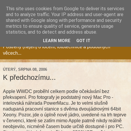
This site uses cookies from Google to deliver its services
and to analyze traffic. Your IP address and user-agent are
shared with Google along with performance and security
metrics to ensure quality of service, generate usage
Fotozóna Blog
statistics, and to detect and address abuse.
LEARN MORE
GOT IT
Postřehy (nejen) o focení, fototechnice a podobných
věcech...
ÚTERÝ, SRPNA 08, 2006
K předchozímu...
Apple WWDC proběhl celkem podle očekávání bez
překvapení. Pro fotografy je podstatný nový Mac Pro -
intelovská náhrada PowerMacu. Je to velmi slušně
nadupaná pracovní stanice s dvěma dvoujádrovými 64bit
Xeony. Pozor, jde o úplně nové jádro, uvedené na trh teprve
v červenci, které se zatím mimo Apple patrně nikdy reálně
neobjevilo, nicméně časem bude určitě dostupné i pro PC.