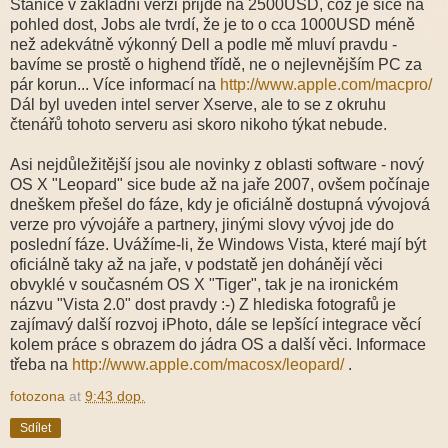
Stanice v základní verzi přijde na 2500USD, což je sice na
pohled dost, Jobs ale tvrdí, že je to o cca 1000USD méně
než adekvátně výkonný Dell a podle mě mluví pravdu -
bavíme se prostě o highend třídě, ne o nejlevnějším PC za
pár korun... Více informací na
http://www.apple.com/macpro/
Dál byl uveden intel server Xserve, ale to se z okruhu
čtenářů tohoto serveru asi skoro nikoho týkat nebude.
Asi nejdůležitější jsou ale novinky z oblasti software - nový
OS X "Leopard" sice bude až na jaře 2007, ovšem počínaje
dneškem přešel do fáze, kdy je oficiálně dostupná vývojová
verze pro vývojáře a partnery, jinými slovy vývoj jde do
poslední fáze. Uvážíme-li, že Windows Vista, které mají být
oficiálně taky až na jaře, v podstatě jen dohánějí věci
obvyklé v současném OS X "Tiger", tak je na ironickém
názvu "Vista 2.0" dost pravdy :-) Z hlediska fotografů je
zajímavý další rozvoj iPhoto, dále se lepšící integrace věcí
kolem práce s obrazem do jádra OS a další věci. Informace
třeba na
http://www.apple.com/macosx/leopard/
.
fotozona
at
9:43 dop.
Sdílet