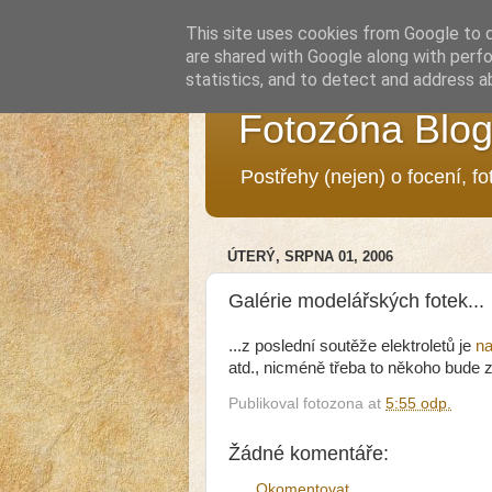
This site uses cookies from Google to de
are shared with Google along with perfo
statistics, and to detect and address a
Fotozóna Blo
Postřehy (nejen) o focení, f
ÚTERÝ, SRPNA 01, 2006
Galérie modelářských fotek...
...z poslední soutěže elektroletů je
na
atd., nicméně třeba to někoho bude z
Publikoval
fotozona
at
5:55 odp.
Žádné komentáře:
Okomentovat