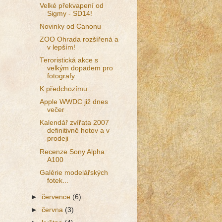
Velké překvapení od
Sigmy - SD14!
Novinky od Canonu
ZOO Ohrada rozšířená a
v lepším!
Teroristická akce s
velkým dopadem pro
fotografy
K předchozímu...
Apple WWDC již dnes
večer
Kalendář zvířata 2007
definitivně hotov a v
prodeji
Recenze Sony Alpha
A100
Galérie modelářských
fotek...
►
července
(6)
►
června
(3)