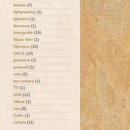
letadla
(2)
lightpainting
(1)
lightstick
(1)
literatura
(1)
lomografie
(15)
Mavic Mini
(1)
Olympus
(10)
OM-D
(10)
pixelstick
(1)
polaroid
(1)
ryby
(2)
toy camera
(1)
TV
(1)
USA
(12)
Viltrox
(1)
zoo
(9)
Zuiko
(1)
zvířata
(11)