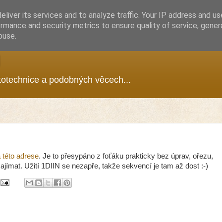
liver its services and to analyze traffic. Your IP address and u
rmance and security metrics to ensure quality of service, gene
buse.
g
ototechnice a podobných věcech...
 této adrese
. Je to přesypáno z foťáku prakticky bez úprav, ořezu,
ajímat. Užití 1DIIN se nezapře, takže sekvencí je tam až dost :-)