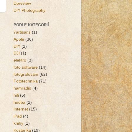
Dpreview
DIY Photography
PODLE KATEGORIÍ
7artisans
(1)
Apple
(36)
DIY
(2)
k
DJI
(1)
elektro
(3)
foto software
(14)
fotografování
(62)
Fototechnika
(71)
hamradio
(4)
hifi
(6)
hudba
(2)
Internet
(15)
iPad
(4)
knihy
(1)
Kostarika
(19)