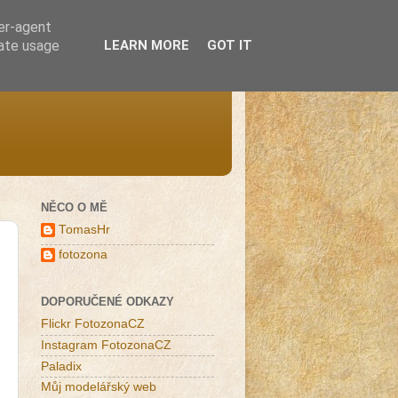
ser-agent
rate usage
LEARN MORE
GOT IT
NĚCO O MĚ
TomasHr
fotozona
DOPORUČENÉ ODKAZY
Flickr FotozonaCZ
Instagram FotozonaCZ
Paladix
Můj modelářský web