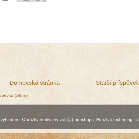
Domovská stránka
Starší příspěve
spěvku (Atom)
 výhledem. Obrázky motivu vytvořil(a)
bopshops
. Používá technologii 