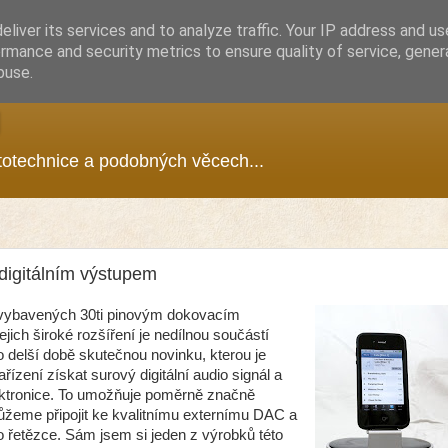
liver its services and to analyze traffic. Your IP address and u
rmance and security metrics to ensure quality of service, gene
buse.
g
ototechnice a podobných věcech...
 digitálním výstupem
í vybavených 30ti pinovým dokovacím
jich široké rozšíření je nedílnou součástí
po delší době skutečnou novinku, kterou je
ízení získat surový digitální audio signál a
lektronice. To umožňuje poměrně značně
ůžeme připojit ke kvalitnímu externímu DAC a
 řetězce. Sám jsem si jeden z výrobků této