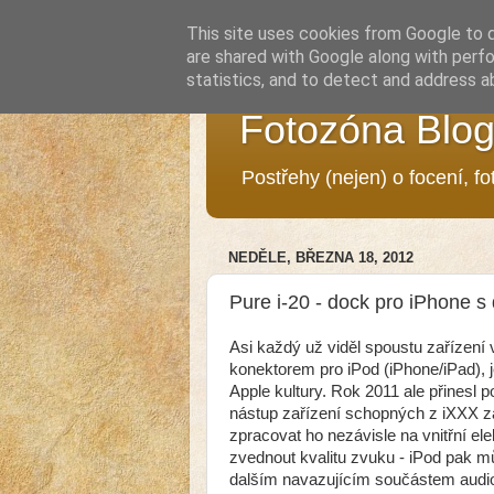
This site uses cookies from Google to de
are shared with Google along with perfo
statistics, and to detect and address a
Fotozóna Blo
Postřehy (nejen) o focení, f
NEDĚLE, BŘEZNA 18, 2012
Pure i-20 - dock pro iPhone s
Asi každý už viděl spoustu zařízen
konektorem pro iPod (iPhone/iPad), je
Apple kultury. Rok 2011 ale přinesl 
nástup zařízení schopných z iXXX zař
zpracovat ho nezávisle na vnitřní e
zvednout kvalitu zvuku - iPod pak m
dalším navazujícím součástem audio