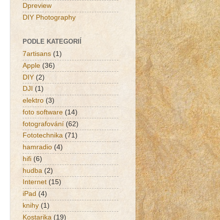
Dpreview
DIY Photography
PODLE KATEGORIÍ
7artisans
(1)
Apple
(36)
DIY
(2)
DJI
(1)
elektro
(3)
foto software
(14)
fotografování
(62)
Fototechnika
(71)
hamradio
(4)
hifi
(6)
hudba
(2)
Internet
(15)
iPad
(4)
knihy
(1)
Kostarika
(19)