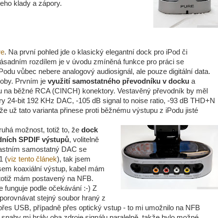
jeho klady a zápory.
re
. Na první pohled jde o klasický elegantní dock pro iPod či
 Zásadním rozdílem je v úvodu zmíněná funkce pro práci se
z iPodu vůbec nebere analogový audiosignál, ale pouze digitální data.
oby. Prvním je
využití samostatného převodníku v docku
a
lu na běžné RCA (CINCH) konektory. Vestavěný převodník by měl
ry 24-bit 192 KHz DAC, -105 dB signal to noise ratio, -93 dB THD+N
že už tato varianta přinese proti běžnému výstupu z iPodu jisté
uhá možnost, totiž to, že
dock
ardních SPDIF výstupů
, volitelně
vlastním samostatný DAC se
1 (
viz tento článek
), tak jsem
l jsem koaxiální výstup, kabel mám
0 totiž mám postavený na NFB.
e funguje podle očekávání :-) Z
 porovnávat stejný soubor hraný z
řes USB, případně přes optický vstup - to mi umožnilo na NFB
 snahy mi hrály oba zdroje signálu paralelně, takže bylo možné