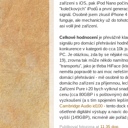
zařízení s iOS, pak iPod Nano počín
"kolečkových" iPodů a první generace
signál. Osobně jsem zkusil iPhone 4 
funguje, ale mechanicky už do tohoto
asi volil jiné zařízení.
Celkové hodnocení
je převážně klad
signálu pro domácí přehrávání hodně 
konkurence v kategorii do cca 10k j
PC. Je otázkou, zda by se nějaké roz
19), zrovna tak může někdo namítnou
"transportu", jako je třeba HiFace (
neměla popravdě to ani moc neřeším.
domácí přehrávání - mě osobně to d
domácího zařízení za příjemnou, leckd
Zařízení Pure i-20 bych vytknul sna
cenu (cca 80GBP i s poštovným) dob
vyzkoušení (a s tím spojeném lepším
Cambridge Audio id100
- tento dock 
ošetřené digitální výstupy a navíc do
vyšší (149GBP), nicméně ale pořád př
Publikoval
fotozona
at
11:35 dop.