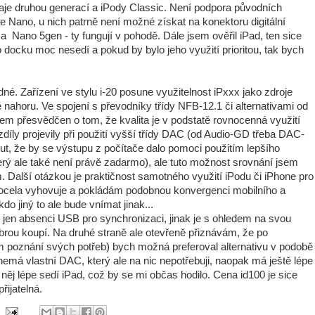
aje druhou generací a iPody Classic. Není podpora původních
 Nano, u nich patrně není možné získat na konektoru digitální
a Nano 5gen - ty fungují v pohodě. Dále jsem ověřil iPad, ten sice
 docku moc nesedí a pokud by bylo jeho využití prioritou, tak bych
né. Zařízení ve stylu i-20 posune využitelnost iPxxx jako zdroje
nahoru. Ve spojení s převodníky třídy NFB-12.1 či alternativami od
sem přesvědčen o tom, že kvalita je v podstatě rovnocenná využití
díly projevily při použití vyšší třídy DAC (od Audio-GD třeba DAC-
t, že by se výstupu z počítače dalo pomoci použitím lepšího
který ale také není právě zadarmo), ale tuto možnost srovnání jsem
 Další otázkou je praktičnost samotného využití iPodu či iPhone pro
ocela vyhovuje a pokládám podobnou konvergenci mobilního a
o jiný to ale bude vnímat jinak...
d jen absenci USB pro synchronizaci, jinak je s ohledem na svou
rou koupí. Na druhé straně ale otevřeně přiznávám, že po
 poznání svých potřeb) bych možná preferoval alternativu v podobě
nemá vlastní DAC, který ale na nic nepotřebuji, naopak má ještě lépe
 něj lépe sedí iPad, což by se mi občas hodilo. Cena id100 je sice
ijatelná.