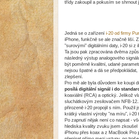
třídy zakoupil a pokusím se shrnout 
Jedná se o zařízení
i-20 od firmy Pu
iPhone, funkčně se ale značně liší.
"surovými" digitálními daty, i-20 si 
Ta jsou pak zpracována dvěma způs
následný výstup analogového signá
být poměrně kvalitní, udané paramet
nejsou špatné a dá se předpokládat, 
zlepšení.
Pro mě ale byla důvodem ke koupi dr
posílá digitální signál i do stand
koaxiální (RCA) a optický. Jelikož 
sluchátkovým zesilovačem NFB-12.
přirozeně i-20 propojil s ním. Použi
krátký vlastní výroby "na míru", i-2
Po zapnutí nějak není co napsat - vš
hlediska kvality zvuku jsem zkoušel
iPhonu přes koax a z MacBook Pro p
přepínat přímo mezi vstupy, po troše