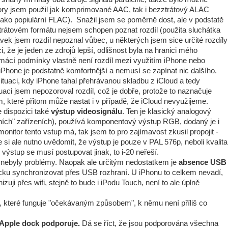
ory jsem použil jak komprimované AAC, tak i bezztrátový ALAC
jako popiulární FLAC). Snažil jsem se poměrně dost, ale v podstatě
ztrátovém formátu nejsem schopen poznat rozdíl (použita sluchátka
ávek jsem rozdíl nepoznal vůbec, u některých jsem sice určité rozdíly
ci, že je jeden ze zdrojů lepší, odlišnost byla na hranici mého
domácí podmínky vlastně není rozdíl mezi využitím iPhone nebo
iPhone je podstatně komfortnější a nemusí se zapínat nic dalšího.
tuaci, kdy iPhone tahal přehrávanou skladbu z iCloud a tedy
ituaci jsem nepozoroval rozdíl, což je dobře, protože to naznačuje
m, které přitom může nastat i v případě, že iCloud nevyužijeme.
je dispozici také
výstup videosignálu
. Ten je klasický analogový
ních" zařízeních), používá komponentový výstup RGB, dodaný je i
onitor tento vstup má, tak jsem to pro zajímavost zkusil propojit -
 si ale nutno uvědomit, že výstup je pouze v PAL 576p, neboli kvalita
stup se musí postupovat jinak, to i-20 neřeší.
ím nebyly problémy. Naopak ale určitým nedostatkem je
absence USB
cku synchronizovat přes USB rozhraní. U iPhonu to celkem nevadí,
zuji přes wifi, stejně to bude i iPodu Touch, není to ale úplně
, které funguje "očekávaným způsobem", k němu není příliš co
í Apple dock podporuje.
Dá se říct, že jsou podporována všechna