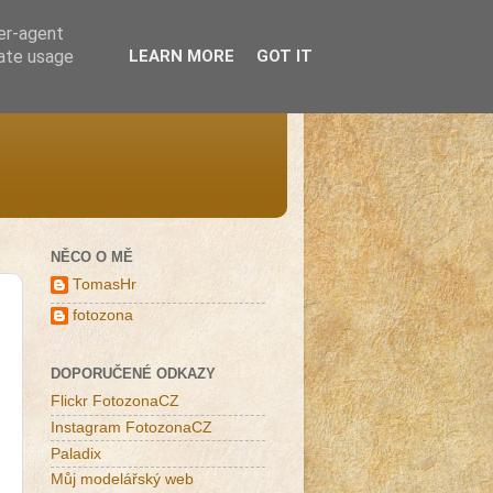
ser-agent
rate usage
LEARN MORE
GOT IT
NĚCO O MĚ
TomasHr
fotozona
DOPORUČENÉ ODKAZY
Flickr FotozonaCZ
Instagram FotozonaCZ
Paladix
Můj modelářský web