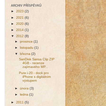
ARCHIV PŘÍSPĚVKŮ
►
2023
(2)
►
2021
(6)
►
2020
(6)
►
2014
(1)
▼
2012
(8)
►
prosince
(1)
►
listopadu
(1)
▼
března
(2)
SanDisk Sansa Clip ZIP
4GB - recenze
zajímavého MP...
Pure i-20 - dock pro
iPhone s digitálním
výstupem
►
února
(3)
►
ledna
(1)
►
2011
(5)