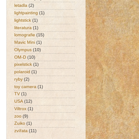
letadla
(2)
lightpainting
(1)
lightstick
(1)
literatura
(1)
lomografie
(15)
Mavic Mini
(1)
Olympus
(10)
OM-D
(10)
pixelstick
(1)
polaroid
(1)
ryby
(2)
toy camera
(1)
TV
(1)
USA
(12)
Viltrox
(1)
zoo
(9)
Zuiko
(1)
zvířata
(11)