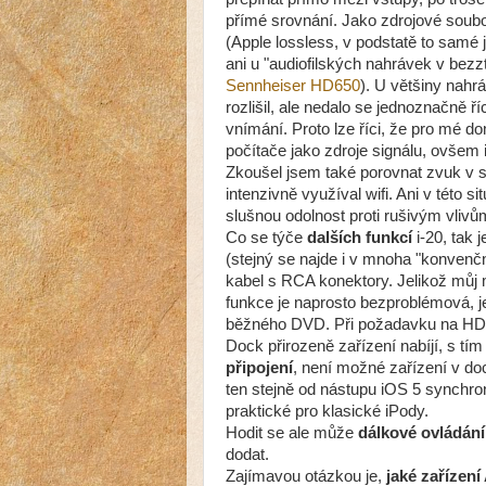
přímé srovnání. Jako zdrojové soub
(Apple lossless, v podstatě to samé 
ani u "audiofilských nahrávek v bez
Sennheiser HD650
). U většiny nahr
rozlišil, ale nedalo se jednoznačně ří
vnímání. Proto lze říci, že pro mé 
počítače jako zdroje signálu, ovšem 
Zkoušel jsem také porovnat zvuk v si
intenzivně využíval wifi. Ani v této s
slušnou odolnost proti rušivým vlivů
Co se týče
dalších funkcí
i-20, tak 
(stejný se najde i v mnoha "konvenč
kabel s RCA konektory. Jelikož můj m
funkce je naprosto bezproblémová, je
běžného DVD. Při požadavku na HD vý
Dock přirozeně zařízení nabíjí, s t
připojení
, není možné zařízení v do
ten stejně od nástupu iOS 5 synchroni
praktické pro klasické iPody.
Hodit se ale může
dálkové ovládání
dodat.
Zajímavou otázkou je,
jaké zařízen