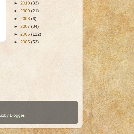
►
2010
(33)
►
2009
(21)
►
2008
(6)
►
2007
(34)
►
2006
(122)
►
2005
(53)
k
služby
Blogger
.