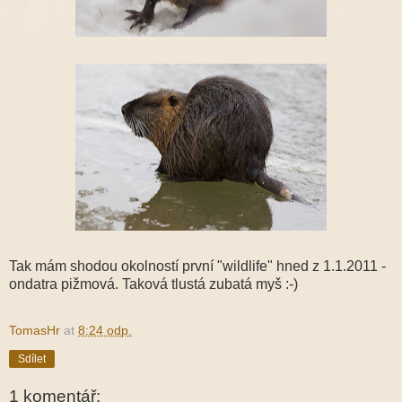
Tak mám shodou okolností první "wildlife" hned z 1.1.2011 -
ondatra pižmová. Taková tlustá zubatá myš :-)
TomasHr
at
8:24 odp.
Sdílet
1 komentář: