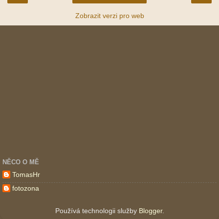
Zobrazit verzi pro web
NĚCO O MĚ
TomasHr
fotozona
Používá technologii služby
Blogger
.