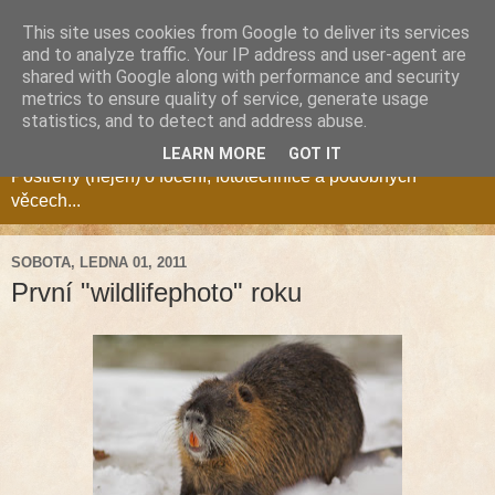
This site uses cookies from Google to deliver its services
and to analyze traffic. Your IP address and user-agent are
shared with Google along with performance and security
metrics to ensure quality of service, generate usage
Fotozóna Blog
statistics, and to detect and address abuse.
LEARN MORE
GOT IT
Postřehy (nejen) o focení, fototechnice a podobných
věcech...
SOBOTA, LEDNA 01, 2011
První "wildlifephoto" roku