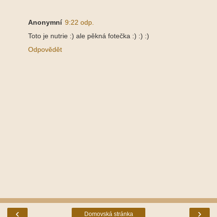
Anonymní
9:22 odp.
Toto je nutrie :) ale pěkná fotečka :) :) :)
Odpovědět
‹
›
Domovská stránka