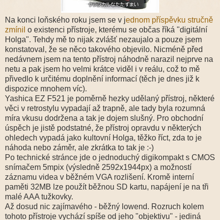
Na konci loňského roku jsem se v j
ednom příspěvku stručně
zmínil
o existenci přístroje, kterému se občas říká "digitální
Holga". Tehdy mě to nijak zvlášť nezaujalo a pouze jsem
konstatoval, že se něco takového objevilo. Nicméně před
nedávnem jsem na tento přístroj náhodně narazil nejprve na
netu a pak jsem ho velmi krátce viděl i v reálu, což to mě
přivedlo k určitému doplnění informací (těch je dnes již k
dispozice mnohem víc).
Yashica EZ F521 je poměrně hezky udělaný přístroj, některé
věci v retrostylu vypadají až trapně, ale tady byla rozumná
míra vkusu dodržena a tak je dojem slušný. Pro obchodní
úspěch je jistě podstatné, že přístroj opravdu v některých
ohledech vypadá jako kultovní Holga, těžko říct, zda to je
náhoda nebo záměr, ale zkrátka to tak je :-)
Po technické stránce jde o jednoduchý digikompakt s CMOS
snímačem 5mpix (výsledně 2592x1944px) a možností
záznamu videa v běžném VGA rozlišení. Kromě interní
paměti 32MB lze použít běžnou SD kartu, napájení je na tři
malé AAA tužkovky.
Až dosud nic zajímavého - běžný lowend. Rozruch kolem
tohoto přístroje vychází spíše od jeho "objektivu" - jediná