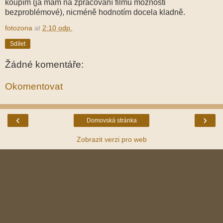
koupím (já mám na zpracování filmů možnosti
bezproblémové), nicméně hodnotím docela kladně.
fotozona
at
2:10 odp.
Sdílet
Žádné komentáře:
Okomentovat
‹
›
Domovská stránka
Zobrazit verzi pro web