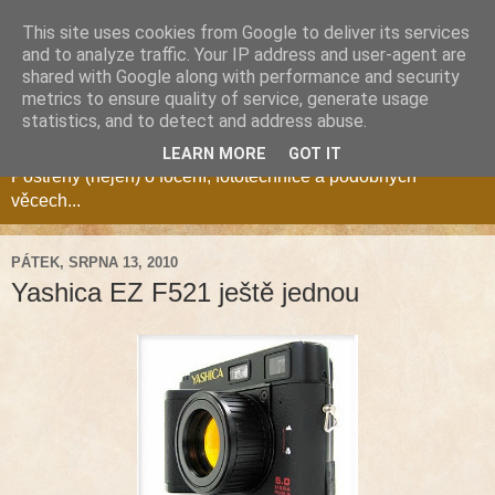
This site uses cookies from Google to deliver its services
and to analyze traffic. Your IP address and user-agent are
shared with Google along with performance and security
metrics to ensure quality of service, generate usage
Fotozóna Blog
statistics, and to detect and address abuse.
LEARN MORE
GOT IT
Postřehy (nejen) o focení, fototechnice a podobných
věcech...
PÁTEK, SRPNA 13, 2010
Yashica EZ F521 ještě jednou