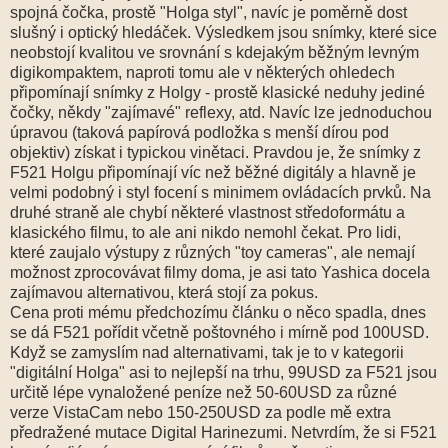
spojná čočka, prostě "Holga styl", navíc je poměrně dost
slušný i optický hledáček. Výsledkem jsou snímky, které sice
neobstojí kvalitou ve srovnání s kdejakým běžným levným
digikompaktem, naproti tomu ale v některých ohledech
připomínají snímky z Holgy - prostě klasické neduhy jediné
čočky, někdy "zajímavé" reflexy, atd. Navíc lze jednoduchou
úpravou (taková papírová podložka s menší dírou pod
objektiv) získat i typickou vinětaci. Pravdou je, že snímky z
F521 Holgu připomínají víc než běžné digitály a hlavně je
velmi podobný i styl focení s minimem ovládacích prvků. Na
druhé straně ale chybí některé vlastnost středoformátu a
klasického filmu, to ale ani nikdo nemohl čekat. Pro lidi,
které zaujalo výstupy z různých "toy cameras", ale nemají
možnost zprocovávat filmy doma, je asi tato Yashica docela
zajímavou alternativou, která stojí za pokus.
Cena proti mému předchozímu článku o něco spadla, dnes
se dá F521 pořídit včetně poštovného i mírně pod 100USD.
Když se zamyslím nad alternativami, tak je to v kategorii
"digitální Holga" asi to nejlepší na trhu, 99USD za F521 jsou
určitě lépe vynaložené peníze než 50-60USD za různé
verze VistaCam nebo 150-250USD za podle mě extra
předražené mutace Digital Harinezumi. Netvrdím, že si F521