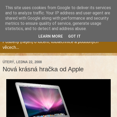
This site uses cookies from Google to deliver its services
and to analyze traffic. Your IP address and user-agent are
shared with Google along with performance and security
metrics to ensure quality of service, generate usage
Fotozóna Blog
statistics, and to detect and address abuse.
LEARN MORE
GOT IT
Postřehy (nejen) o focení, fototechnice a podobných
věcech...
ÚTERÝ, LEDNA 22, 2008
Nová krásná hračka od Apple