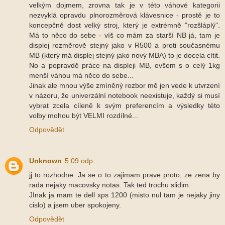
velkým dojmem, zrovna tak je v této váhové kategorii
nezvyklá opravdu plnorozměrová klávesnice - prostě je to
koncepčně dost velký stroj, který je extrémně "rozšláplý".
Má to něco do sebe - víš co mám za starší NB já, tam je
displej rozměrově stejný jako v R500 a proti současnému
MB (který má displej stejný jako nový MBA) to je docela cítit.
No a popravdě práce na displeji MB, ovšem s o celý 1kg
menší váhou má něco do sebe...
Jinak ale mnou výše zmíněný rozbor mě jen vede k utvrzení
v názoru, že univerzální notebook neexistuje, každý si musí
vybrat zcela cíleně k svým preferencím a výsledky této
volby mohou být VELMI rozdílné...
Odpovědět
Unknown
5:09 odp.
jj to rozhodne. Ja se o to zajimam prave proto, ze zena by
rada nejaky macovsky notas. Tak ted trochu slidim.
JInak ja mam te dell xps 1200 (misto nul tam je nejaky jiny
cislo) a jsem uber spokojeny.
Odpovědět