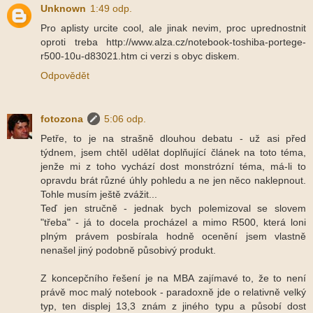
Unknown
1:49 odp.
Pro aplisty urcite cool, ale jinak nevim, proc uprednostnit
oproti treba http://www.alza.cz/notebook-toshiba-portege-
r500-10u-d83021.htm ci verzi s obyc diskem.
Odpovědět
fotozona
5:06 odp.
Petře, to je na strašně dlouhou debatu - už asi před
týdnem, jsem chtěl udělat doplňující článek na toto téma,
jenže mi z toho vychází dost monstrózní téma, má-li to
opravdu brát různé úhly pohledu a ne jen něco naklepnout.
Tohle musím ještě zvážit...
Teď jen stručně - jednak bych polemizoval se slovem
"třeba" - já to docela procházel a mimo R500, která loni
plným právem posbírala hodně ocenění jsem vlastně
nenašel jiný podobně působivý produkt.
Z koncepčního řešení je na MBA zajímavé to, že to není
právě moc malý notebook - paradoxně jde o relativně velký
typ, ten displej 13,3 znám z jiného typu a působí dost