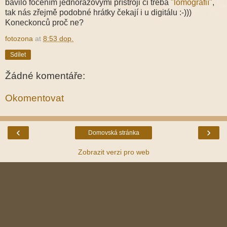
bavilo focením jednorázovými přístroji či třeba
"lomografií"
,
tak nás zřejmě podobné hrátky čekají i u digitálu :-)))
Koneckonců proč ne?
fotozona
at
8:53 dop.
Sdílet
Žádné komentáře:
Okomentovat
‹
›
Domovská stránka
Zobrazit verzi pro web