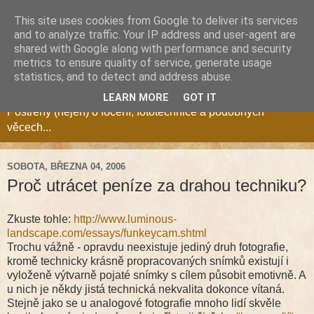
This site uses cookies from Google to deliver its services
and to analyze traffic. Your IP address and user-agent are
shared with Google along with performance and security
metrics to ensure quality of service, generate usage
Fotozóna Blog
statistics, and to detect and address abuse.
LEARN MORE
GOT IT
Postřehy (nejen) o focení, fototechnice a podobných
věcech...
SOBOTA, BŘEZNA 04, 2006
Proč utrácet peníze za drahou techniku?
Zkuste tohle:
http://www.luminous-
landscape.com/essays/funkeycam.shtml
Trochu vážně - opravdu neexistuje jediný druh fotografie,
kromě technicky krásně propracovaných snímků existují i
vyloženě výtvarně pojaté snímky s cílem působit emotivně. A
u nich je někdy jistá technická nekvalita dokonce vítaná.
Stejně jako se u analogové fotografie mnoho lidí skvěle